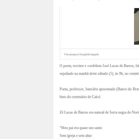
Foto pesquisa Google/divulgação
O poeta, escritor e cordelista José Lucas de Barros, f
sepultado na manhã deste sábado (5), às 9h, no cemit
Poeta, professor, bancário aposentado (Banco do Brasil
hino do centenário de Caicó.
Zé Lucas de Barros era natural de Serra negra do Nort
“Meu pai era quase um santo
Sem igreja e sem altar: