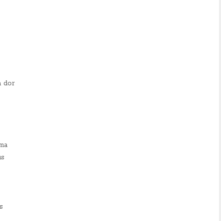
 dor
ema
us
s