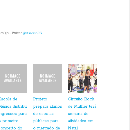
Araújo -
Twitter
@AssessoRN
Escola de
Projeto
Circuito Rock
Música distribui
prepara alunos
de Mulher terá
ingressos para
de escolas
semana de
o primeiro
públicas para
atividades em
concerto do
o mercado de
Natal