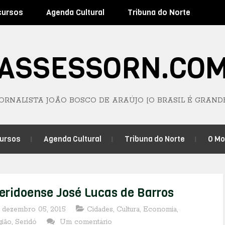
cursos
Agenda Cultural
Tribuna do Norte
ASSESSORN.CO
JORNALISTA JOÃO BOSCO DE ARAÚJO [O BRASIL É GRAND
ursos
Agenda Cultural
Tribuna do Norte
O M
eridoense José Lucas de Barros
, dezembro 05, 2015
Cidades
,
Cultura
,
Economia
,
gião
,
Seridó
Um comentário