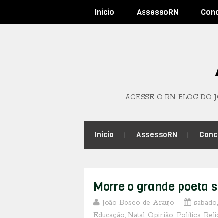
Inicio
AssessoRN
Con
ACESSE O RN BLOG DO 
Inicio
AssessoRN
Conc
Morre o grande poeta s
João Bosco de Araujo
sábado
Educação
,
Natal
,
Opinião
,
Política
,
Reli