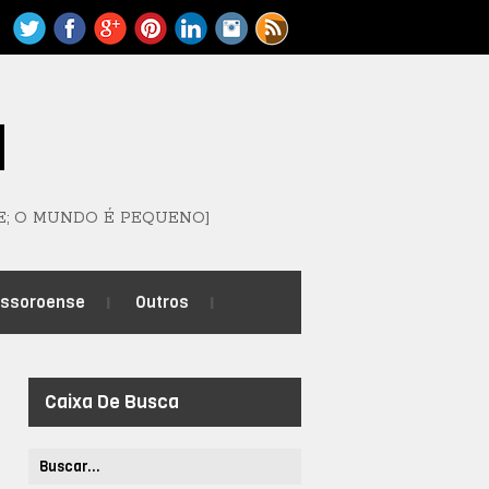
M
E; O MUNDO É PEQUENO]
ossoroense
Outros
Caixa De Busca