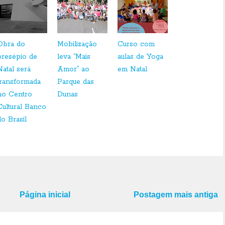
Obra do
Mobilização
Curso com
presépio de
leva “Mais
aulas de Yoga
Natal será
Amor” ao
em Natal
transformada
Parque das
no Centro
Dunas
Cultural Banco
do Brasil
Página inicial
Postagem mais antiga