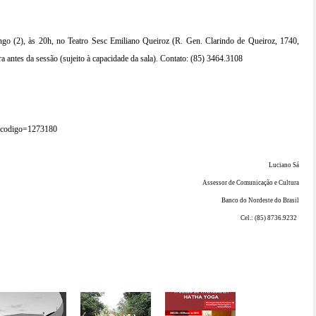
o (2), às 20h, no Teatro Sesc Emiliano Queiroz (R. Gen. Clarindo de Queiroz, 1740,
a antes da sessão (sujeito à capacidade da sala). Contato: (85) 3464.3108
sp?codigo=1273180
Luciano Sá
Assessor de Comunicação e Cultura
Banco do Nordeste do Brasil
Cel.: (85) 8736.9232