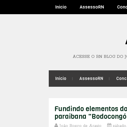
Inicio
AssessoRN
Con
ACESSE O RN BLOG DO 
Inicio
AssessoRN
Conc
Fundindo elementos do
paraibana "Bodocongó"
João Bosco de Araujo
sábado,