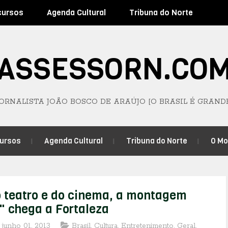
cursos
Agenda Cultural
Tribuna do Norte
ASSESSORN.CO
JORNALISTA JOÃO BOSCO DE ARAÚJO [O BRASIL É GRAND
ursos
Agenda Cultural
Tribuna do Norte
O M
 teatro e do cinema, a montagem
 chega a Fortaleza
 junho 01, 2013
Brasil
,
Cultura
,
Entretenimento
,
Geral
,