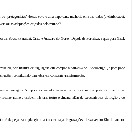
as, os "protagonistas" de sua obra e uma importante melhoria em suas vidas (a eletricidade).
 arte ou as adaptações exigidas pelo mundo?
oa, Sousa (Paraíba), Crato e Juazeiro do Norte . Depois de Fortaleza, segue para Natal,
rabalho, pela mistura de linguagens que compõe a narrativa de "Bodocongó", a peça pode
entações, constituindo uma obra em constante transformação.
idos na montagem. A experiência agradou tanto o diretor que o mesmo pretende transformar
 mesmo nome e também misturar teatro e cinema, além de características da ficção e do
 turnê da peça, Paso planeja uma terceira etapa de gravações, dessa vez no Rio de Janeiro,