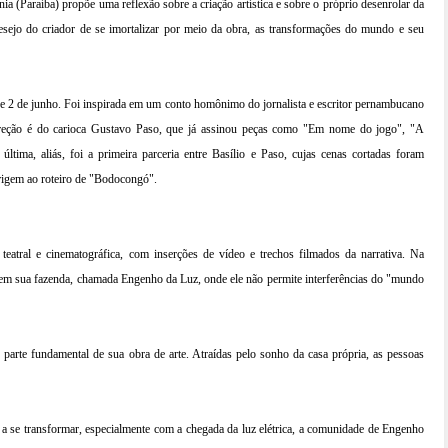
nia (Paraíba) propõe uma reflexão sobre a criação artística e sobre o próprio desenrolar da
sejo do criador de se imortalizar por meio da obra, as transformações do mundo e seu
e 2 de junho. Foi inspirada em um conto homônimo do jornalista e escritor pernambucano
ireção é do carioca Gustavo Paso, que já assinou peças como "Em nome do jogo", "A
tima, aliás, foi a primeira parceria entre Basílio e Paso, cujas cenas cortadas foram
origem ao roteiro de "Bodocongó".
eatral e cinematográfica, com inserções de vídeo e trechos filmados da narrativa. Na
o em sua fazenda, chamada Engenho da Luz, onde ele não permite interferências do "mundo
" parte fundamental de sua obra de arte. Atraídas pelo sonho da casa própria, as pessoas
a se transformar, especialmente com a chegada da luz elétrica, a comunidade de Engenho