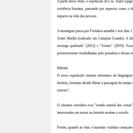
A partir desse mote, o espetáculo da Cia. Teatro Epige
existência humana, passando por aspectos como o de
impacto na vida das pessoas.
A montagem passa por Fortaleza amanhã e nos dias 1 
Astier Basílio (radicado em Campina Grande). A d
moringa quebrada" (2012) e "Ariano" (2010). Essa úl
posteriormente retrabalhadas pelo jornalista e deram 
Híbrido
O novo espetáculo mistura elementos da linguagem t
história, Jeremias decide filmar a passagem do temp
exterior".
O cineasta considera esse "estado natural das coisas
interessadas em morar na fazenda aceitam o acordo.
Porém, quando as vilas e fazendas vizinhas começam 