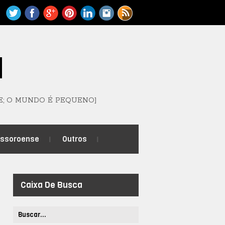
M
E; O MUNDO É PEQUENO]
ossoroense
Outros
Caixa De Busca