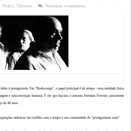
,
Teatro
,
Turismo
Nenhum comentário
eles é protagonista. Em "Bodocongó", o papel principal é do tempo - essa entidade física
agem é uma invenção humana. É ele que fascina o cineasta Jeremias Ferreira, persistente
go de 40 anos.
pirações artísticas em conflito com o tempo e sua comunidade de "protagonistas reais"