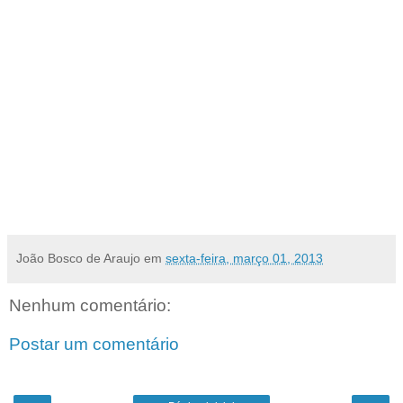
Esta é uma demonstração que a UFRN dá um passo importante e sua atuação vem se
consolidando de forma pioneira”, disse Ângela Paiva.
O senador José Agripino, comentou em seu discurso, a história de vanguarda da
maternidade. “A Maternidade Januário Cicco é símbolo de prestígio do nosso estado e hoje
reúne tantos colaboradores para um ato de pioneirismo”, lembrou.
Para a reforma do prédio e a aquisição dos equipamentos para o laboratório foi necessário
o investimento de aproximadamente R$ 1 milhão, oriundo de recursos dos Ministérios da
Educação e Saúde e também por recursos próprios da Maternidade. O atendimento a
população ocorrerá a partir do dia 11 deste mês. Mensalmente, 40 casais serão atendidos
no laboratório. [
por Assessoria de Imprensa
]
João Bosco de Araujo
em
sexta-feira, março 01, 2013
Nenhum comentário:
Postar um comentário