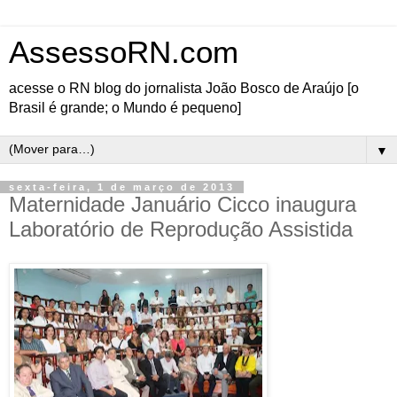
AssessoRN.com
acesse o RN blog do jornalista João Bosco de Araújo [o
Brasil é grande; o Mundo é pequeno]
▼
sexta-feira, 1 de março de 2013
Maternidade Januário Cicco inaugura
Laboratório de Reprodução Assistida
Os beneficiados do
Sistema Único de Saúde
(SUS) do Rio Grande do
Norte que sofrem com o
problema de infertilidade
poderão utilizar os
serviços do Laboratório
de Reprodução Assistida,