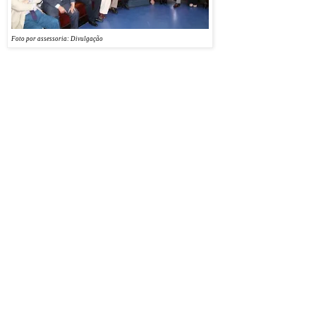
na Maternidade Escola
Januário Cicco (MEJC).
Foto por assessoria: Divulgação
Inaugurado nesta sexta-
feira (01), o Laboratório
será referência no tratamento destes casos no Norte e Nordeste.
Diversas autoridades políticas, secretários, professores e alunos da instituição participaram
do lançamento do Centro. De acordo com o diretor da MEJC, Kleber Morais, o laboratório
funcionará como instrumento de ensino, pesquisa e assistência para os estudantes de
residência médica, mestrado, doutorado e pós-graduação. “Estamos abrindo as portas para
a procriação e, isto é um marco para o Rio Grande do Norte. A nossa capital será pioneira
em prestar esse serviço à população”, destacou o diretor.
Segundo o deputado Felipe Maia, presente na ocasião, o Laboratório de Reprodução
Assistida irá atender a população que não tem condições financeiras para arcar com um
tratamento de reprodução assistida.
“Com esta iniciativa, o Rio Grande do Norte está
fazendo escola para todo o Brasil”, pontuou o deputado.
A reitora Universidade Federal do Rio Grande do Norte (UFRN), Ângela Paiva, enfatizou
o trabalho da bancada federal para a liberação de recursos que viabilizaram o espaço. “O
último passo para a consolidação do sonho deu-se graças ao apoio da bancada potiguar.