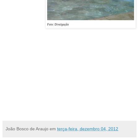
Pestana, que contempla
um dia de lazer e muita
diversão no Hotel
Pestana. Com inicio às
Foto: Divulgação
8h da manhã, as crianças
são recebidas com café da manhã, banho de piscina, recreação infantil, atividades na
brinquedoteca, seguindo para um delicioso almoço.
O primeiro dia da ação aconteceu neste 4 de dezembro e terá uma periodicidade bimestral.
“É muito gratificante poder oferecer esse tipo de recreação às nossas crianças, que
certamente nunca poderiam desfrutar desses momentos se não fosse a generosa parceria
com o Hotel Pestana”, acrescenta Nathividade Passos uma das responsáveis do
GACC/RN. O site Paparazzi também abraçou o projeto entregando uma foto para cada
criança guardar de lembrança.
Adriana Keller
Bponto Comunicação
(84) 41415610
João Bosco de Araujo
em
terça-feira, dezembro 04, 2012