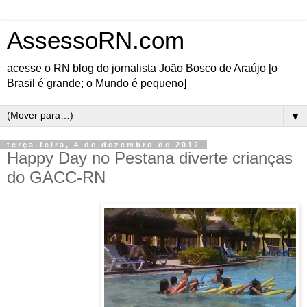
AssessoRN.com
acesse o RN blog do jornalista João Bosco de Araújo [o
Brasil é grande; o Mundo é pequeno]
▼
terça-feira, 4 de dezembro de 2012
Happy Day no Pestana diverte crianças
do GACC-RN
Graças a uma parceria
entre o Resort Pestana
Natal e o Grupo de
Apoio à Criança com
Câncer do RN, 10
crianças puderam passar
um dia inesquecível com
o projeto Happy Day no