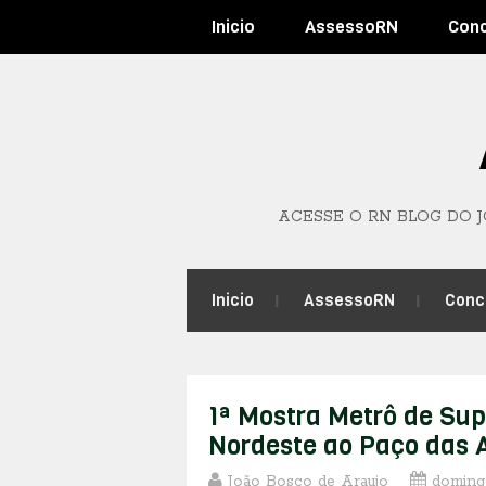
Inicio
AssessoRN
Con
ACESSE O RN BLOG DO 
Inicio
AssessoRN
Conc
1ª Mostra Metrô de Sup
Nordeste ao Paço das 
João Bosco de Araujo
domingo