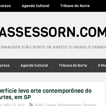
cursos
Agenda Cultural
Tribuna do Norte
ASSESSORN.CO
JORNALISTA JOÃO BOSCO DE ARAÚJO [O BRASIL É GRAND
ursos
Agenda Cultural
Tribuna do Norte
O M
erfície leva arte contemporânea do
Artes, em SP
, julho 15, 2012
Brasil
,
Cultura
,
Entretenimento
,
Eventos
,