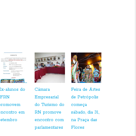
Fonte: Assessoria de imprensa do Paço das Artes
Ex-alunos do
Câmara
Feira de Artes
IFRN
Empresarial
de Petrópolis
promovem
do Turismo do
começa
encontro em
RN promove
sábado, dia 31,
setembro
encontro com
na Praça das
parlamentares
Flores