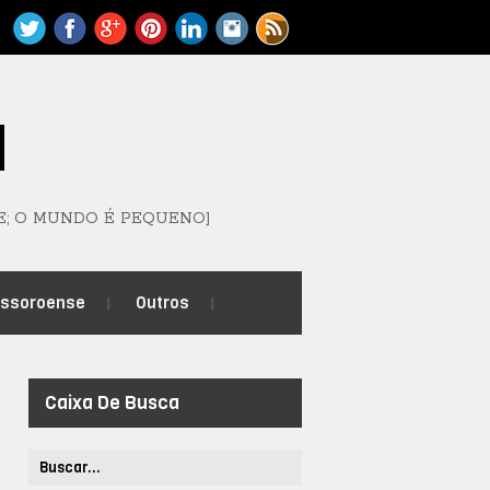
M
E; O MUNDO É PEQUENO]
ossoroense
Outros
Caixa De Busca