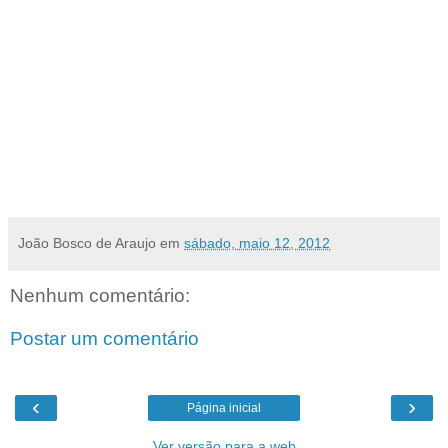
Antônio de Jesus Moreira, o advogado Rivaldo Dantas de Farias e o pastor da Igreja
Batista Gilson Neudo Soares do Amaral. Por homicídio simples responderá o soldado de
polícia Evandro Medeiros, apontado nas investigações como responsável pelo sumiço da
arma usada para matar o jornalista
A Justiça já determinou que os outros dois suspeitos pelo crime, o pistoleiro e assassino
confesso João Francisco dos Santos, o Dão, e Lailson Lopes, conhecido como Gordo da
Rodoviária, vão a júri popular. "A gente espera justiça, e que todos vão a júri popular. O
nosso compromisso não é condenar por condenar, mas que a verdade venha à tona”.
[
Diário de Natal online >
Leia mais
]
João Bosco de Araujo
em
sábado, maio 12, 2012
Nenhum comentário:
Postar um comentário
‹
›
Página inicial
Ver versão para a web