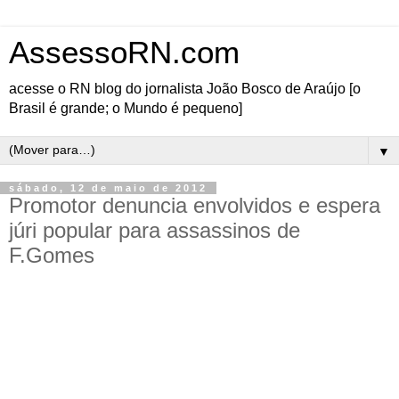
AssessoRN.com
acesse o RN blog do jornalista João Bosco de Araújo [o
Brasil é grande; o Mundo é pequeno]
▼
sábado, 12 de maio de 2012
Promotor denuncia envolvidos e espera
júri popular para assassinos de
F.Gomes
O promotor de justiça Geraldo Rufino, da Comarca de Caicó, ofereceu denúncia à justiça
no final da manhã desta sexta-feira (11) contra quatro dos seis envolvidos pelo assassinato
do jornalista e radialista Francisco Gomes de Medeiros, o F.Gomes. O caso agora ficará a
cargo do juiz criminal de Caicó, Luiz Cândido Villaça.
Foram denunciados por homicídio qualificado o tenente-coronel da Polícia Militar, Marcos