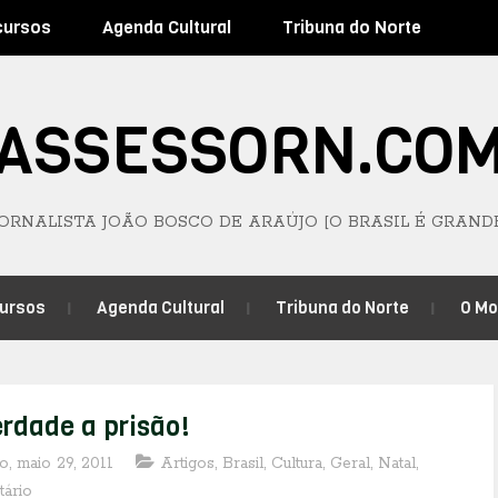
cursos
Agenda Cultural
Tribuna do Norte
ASSESSORN.CO
JORNALISTA JOÃO BOSCO DE ARAÚJO [O BRASIL É GRAND
ursos
Agenda Cultural
Tribuna do Norte
O M
erdade a prisão!
, maio 29, 2011
Artigos
,
Brasil
,
Cultura
,
Geral
,
Natal
,
tário