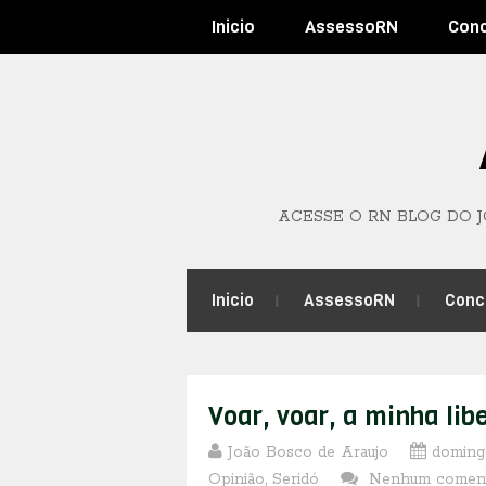
Inicio
AssessoRN
Con
ACESSE O RN BLOG DO 
Inicio
AssessoRN
Conc
Voar, voar, a minha lib
João Bosco de Araujo
domingo
Opinião
,
Seridó
Nenhum comen