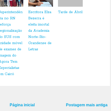
Superintendên
Escritora Elza
Tarde de Abril
cia no RN
Bezerra é
reforça
eleita imortal
regionalização
da Academia
do SUS com
Norte-Rio-
unidade móvel
Grandense de
de exames de
Letras
imagem do
Agora Tem
Especialistas
em Caicó
Página inicial
Postagem mais antiga