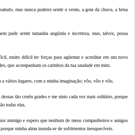
sabafo, mas nunca poderei sentir o vento, a gota da chuva, a brisa
em pude sentir tamanha angústia e incerteza, mas, talvez, possa
cil, muito difícil ter forças para agüentar e acreditar em um novo
dades, que acompanham os carinhos da tua saudade em mim.
u a vários lugares, com a minha imaginação; vôo, vôo e vôo.
ás dessas tão cruéis grades e me sinto cada vez mais solitário, porque
ão todas elas.
aior inimigo e espero que nenhum de meus companheiros e amigos
 porque minha alma inunda-se de sofrimentos inesquecíveis.