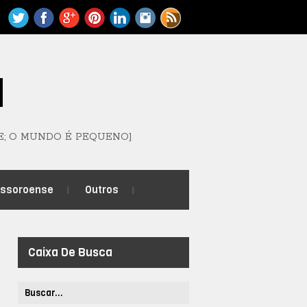
M
E; O MUNDO É PEQUENO]
ossoroense
Outros
Caixa De Busca