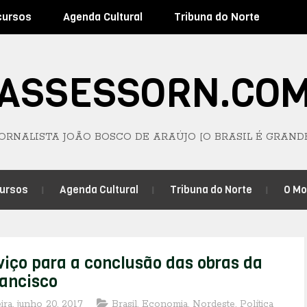
cursos
Agenda Cultural
Tribuna do Norte
ASSESSORN.CO
JORNALISTA JOÃO BOSCO DE ARAÚJO [O BRASIL É GRAND
ursos
Agenda Cultural
Tribuna do Norte
O M
iço para a conclusão das obras da
rancisco
eira, junho 20, 2017
Brasil
,
Economia
,
Nordeste
,
Política