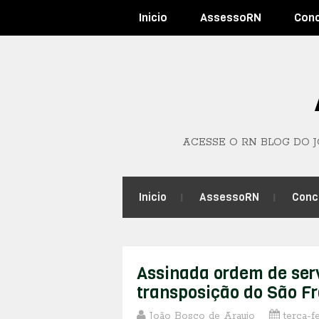
Inicio
AssessoRN
Con
ACESSE O RN BLOG DO 
Inicio
AssessoRN
Conc
Assinada ordem de serv
transposição do São F
João Bosco de Araujo
terça-f