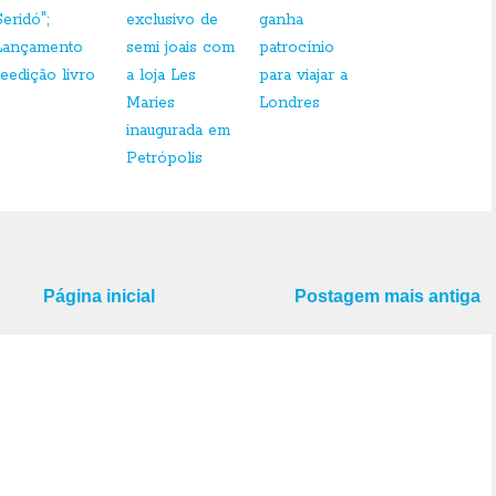
Seridó";
exclusivo de
ganha
Lançamento
semi joais com
patrocínio
reedição livro
a loja Les
para viajar a
Maries
Londres
inaugurada em
Petrópolis
Página inicial
Postagem mais antiga