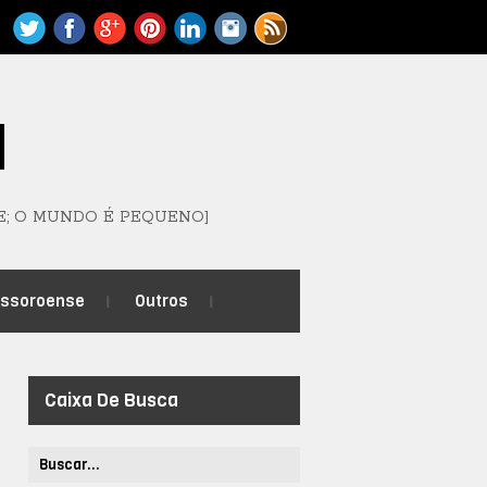
M
E; O MUNDO É PEQUENO]
ossoroense
Outros
Caixa De Busca