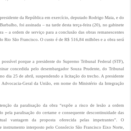
 presidente da República em exercício, deputado Rodrigo Maia, e do
arbalho, foi assinada – na tarde desta terça-feira (20), no gabinete
ira – a ordem de serviço para a conclusão das obras remanescentes
do Rio São Francisco. O custo é de R$ 516,84 milhões e a obra será
i possível porque a presidente do Supremo Tribunal Federal (STF),
minar concedida pelo desembargador Souza Prudente, do Tribunal
no dia 25 de abril, suspendendo a licitação do trecho. A presidente
a Advocacia-Geral da União, em nome do Ministério da Integração
enção da paralisação da obra “expõe a risco de lesão a ordem
o pela paralisação do certame e consequente descontinuidade das
ntual vantagem da proposta oferecida pelas impetrantes”. O
 instrumento interposto pelo Consórcio São Francisco Eixo Norte,