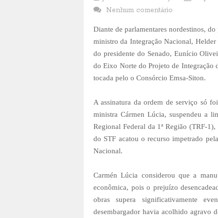
Nenhum comentário
Diante de parlamentares nordestinos, do
ministro da Integração Nacional, Helder B
do presidente do Senado, Eunício Olive
do Eixo Norte do Projeto de Integração 
tocada pelo o Consórcio Emsa-Siton.
A assinatura da ordem de serviço só fo
ministra Cármen Lúcia, suspendeu a li
Regional Federal da 1ª Região (TRF-1), 
do STF acatou o recurso impetrado pel
Nacional.
Carmén Lúcia considerou que a manut
econômica, pois o prejuízo desencadead
obras supera significativamente eve
desembargador havia acolhido agravo de