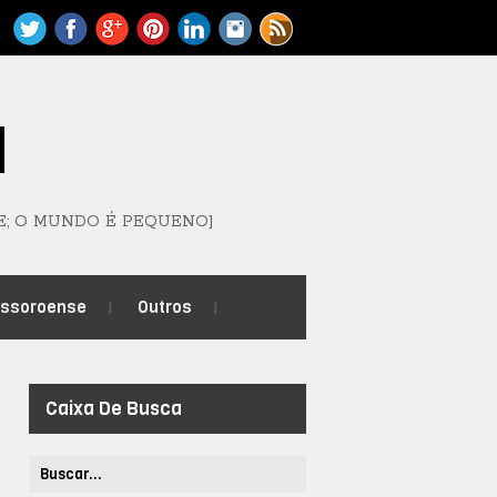
M
E; O MUNDO É PEQUENO]
ossoroense
Outros
Caixa De Busca