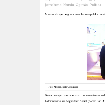
Jornalismo
,
Mundo
,
Opinião
,
Política
Ministra diz que programa complementa política previd
Foto: Melissa Mioto/Divulgação
No ano em que comemora o seu décimo aniversário de
Extraordinário em Seguridade Social (Award for Out