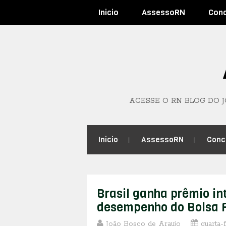
Inicio
AssessoRN
Con
ACESSE O RN BLOG DO 
Inicio
AssessoRN
Conc
Brasil ganha prêmio in
desempenho do Bolsa 
João Bosco de Araujo
quarta-