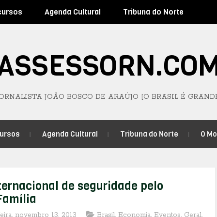
cursos
Agenda Cultural
Tribuna do Norte
ASSESSORN.CO
JORNALISTA JOÃO BOSCO DE ARAÚJO [O BRASIL É GRAND
ursos
Agenda Cultural
Tribuna do Norte
O M
ternacional de seguridade pelo
Família
feira, novembro 13, 2013
Brasil
,
Economia
,
Eventos
,
Geral
,