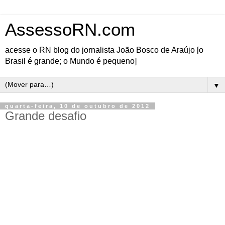
AssessoRN.com
acesse o RN blog do jornalista João Bosco de Araújo [o
Brasil é grande; o Mundo é pequeno]
▼
quarta-feira, 10 de outubro de 2012
Grande desafio
Por Paulo Tarcísio Cavalcanti
Jornalist
a
▶
t
arcisiocavalcanti@bol.com.br
▶
http://ptarcisio.blogspot.co
m
Por maior que tenha sido a vitória obtida por qualquer candidato a prefeito, ele não deve
guardar ilusões: O pavio da paciência popular está ficando, cada vez, mais curto.
Ou seja: a contagem regressiva para que essa paciência acabe começou a correr, mal os
resultados sairam das urnas.
Assim não há tempo a perder.