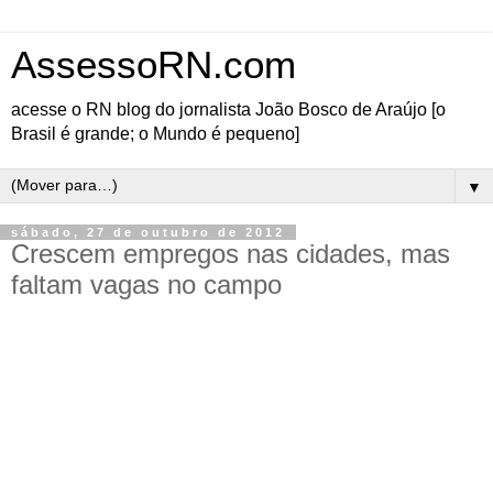
AssessoRN.com
acesse o RN blog do jornalista João Bosco de Araújo [o
Brasil é grande; o Mundo é pequeno]
▼
sábado, 27 de outubro de 2012
Crescem empregos nas cidades, mas
faltam vagas no campo
Por Albimar Furtado*
Jornalist
a
▶
albimar@superig.com.b
r
Vejo a notícia na televisão e no jornal. Na TV, o anúncio ontem, pelo IBGE, do melhor
setembro dos últimos 10 anos para a criação de empregos com carteiras assinadas no país.
Viva! O desemprego ficou ali pela casa os 5%. Longe dos dois dígitos de anos passados.
Mas no jornal do final de semana a informação era específica para a área rural do Rio
Grane do Norte: redução grande no número de vagas de trabalho. As demissões superaram